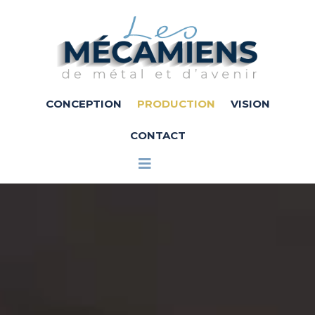
Aller
au
contenu
CONCEPTION
PRODUCTION
VISION
CONTACT
Main
Menu